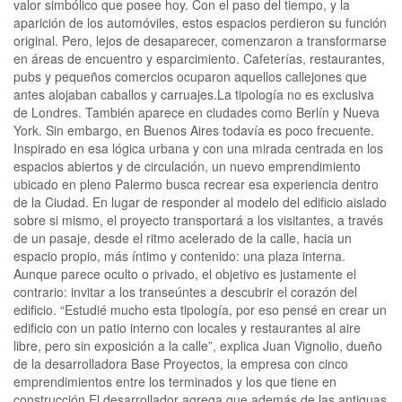
valor simbólico que posee hoy. Con el paso del tiempo, y la
aparición de los automóviles, estos espacios perdieron su función
original. Pero, lejos de desaparecer, comenzaron a transformarse
en áreas de encuentro y esparcimiento. Cafeterías, restaurantes,
pubs y pequeños comercios ocuparon aquellos callejones que
antes alojaban caballos y carruajes.La tipología no es exclusiva
de Londres. También aparece en ciudades como Berlín y Nueva
York. Sin embargo, en Buenos Aires todavía es poco frecuente.
Inspirado en esa lógica urbana y con una mirada centrada en los
espacios abiertos y de circulación, un nuevo emprendimiento
ubicado en pleno Palermo busca recrear esa experiencia dentro
de la Ciudad. En lugar de responder al modelo del edificio aislado
sobre si mismo, el proyecto transportará a los visitantes, a través
de un pasaje, desde el ritmo acelerado de la calle, hacia un
espacio propio, más íntimo y contenido: una plaza interna.
Aunque parece oculto o privado, el objetivo es justamente el
contrario: invitar a los transeúntes a descubrir el corazón del
edificio. “Estudié mucho esta tipología, por eso pensé en crear un
edificio con un patio interno con locales y restaurantes al aire
libre, pero sin exposición a la calle”, explica Juan Vignolio, dueño
de la desarrolladora Base Proyectos, la empresa con cinco
emprendimientos entre los terminados y los que tiene en
construcción.El desarrollador agrega que además de las antiguas