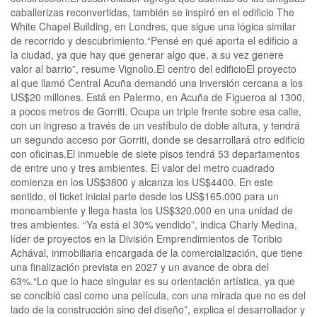
caballerizas reconvertidas, también se inspiró en el edificio The
White Chapel Building, en Londres, que sigue una lógica similar
de recorrido y descubrimiento.“Pensé en qué aporta el edificio a
la ciudad, ya que hay que generar algo que, a su vez genere
valor al barrio”, resume Vignolio.El centro del edificioEl proyecto
al que llamó Central Acuña demandó una inversión cercana a los
US$20 millones. Está en Palermo, en Acuña de Figueroa al 1300,
a pocos metros de Gorriti. Ocupa un triple frente sobre esa calle,
con un ingreso a través de un vestíbulo de doble altura, y tendrá
un segundo acceso por Gorriti, donde se desarrollará otro edificio
con oficinas.El inmueble de siete pisos tendrá 53 departamentos
de entre uno y tres ambientes. El valor del metro cuadrado
comienza en los US$3800 y alcanza los US$4400. En este
sentido, el ticket inicial parte desde los US$165.000 para un
monoambiente y llega hasta los US$320.000 en una unidad de
tres ambientes. “Ya está el 30% vendido”, indica Charly Medina,
líder de proyectos en la División Emprendimientos de Toribio
Achával, inmobiliaria encargada de la comercialización, que tiene
una finalización prevista en 2027 y un avance de obra del
63%.“Lo que lo hace singular es su orientación artística, ya que
se concibió casi como una película, con una mirada que no es del
lado de la construcción sino del diseño”, explica el desarrollador y