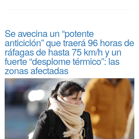
Se avecina un “potente
anticiclón” que traerá 96 horas de
ráfagas de hasta 75 km/h y un
fuerte “desplome térmico”: las
zonas afectadas