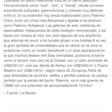
Libertador en pleno PalermoSe trata de un barrio descripto
frecuentemente como “cool”, “chic”, o “trendy”, donde conviven
expresiones culturales, gastronómicas y urbanas muy distintas
entre sí. En su extensión hay áreas tradicionales como Palermo
Chico, junto con otras más disruptivas y ligadas a los jóvenes,
como Palermo Hollywood. Las galerías de arte, cafeterías de
especialidad, restaurantes de estilo bodegón reversionado, y los
bares con música en vivo, son solo algunos de sus atractivos,
que además de reunir a los locales atraen a los turistas.A su vez,
la gran cantidad de universidades que se ubican en la zona la
posicionan como un núcleo estudiantil y un área aspiracional en
la que muchos desean vivir.Esta centralidad, posiciona al barrio
como el tercero más caro de la Ciudad, con un valor promedio de
US$3391/m², solo por detrás de Núñez con US$3392/m² o Puerto
Madero con US$6135/m², según datos de Zonaprop.Parte de
esta diversidad de servicios, estilos, y perfiles urbanos, se explica
también por la escala del barrio: Palermo, es el más grande de
CABA con una extensión de aproximadamente 15,9 km².
» Fuente: La Nación