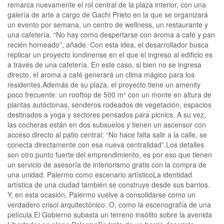
remarca nuevamente el rol central de la plaza interior, con una
galería de arte a cargo de Gachi Prieto en la que se organizará
un evento por semana, un centro de wellness, un restaurante y
una cafetería. “No hay como despertarse con aroma a café y pan
recién horneado”, añade. Con esta idea, el desarrollador busca
replicar un proyecto londinense en el que el ingreso al edificio es
a través de una cafetería. En este caso, si bien no se ingresa
directo, el aroma a café generará un clima mágico para los
residentes.Además de su plaza, el proyecto tiene un amenity
poco frecuente: un rooftop de 500 m² con un monte en altura de
plantas autóctonas, senderos rodeados de vegetación, espacios
destinados a yoga y sectores pensados para picnics. A su vez,
las cocheras están en dos subsuelos y tienen un ascensor con
acceso directo al patio central: “No hace falta salir a la calle, se
conecta directamente con esa nueva centralidad”.Los detalles
son otro punto fuerte del emprendimiento, es por eso que tienen
un servicio de asesoría de interiorismo gratis con la compra de
una unidad. Palermo como escenario artísticoLa identidad
artística de una ciudad también se construye desde sus barrios.
Y, en esta ocasión, Palermo vuelve a consolidarse como un
verdadero crisol arquitectónico. O, como la escenografía de una
película.El Gobierno subasta un terreno insólito sobre la avenida