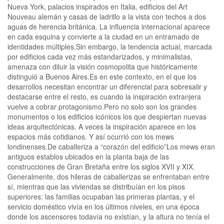
Nueva York, palacios inspirados en Italia, edificios del Art
Nouveau alemán y casas de ladrillo a la vista con techos a dos
aguas de herencia británica. La influencia internacional aparece
en cada esquina y convierte a la ciudad en un entramado de
identidades múltiples.Sin embargo, la tendencia actual, marcada
por edificios cada vez más estandarizados, y minimalistas,
amenaza con diluir la visión cosmopolita que históricamente
distinguió a Buenos Aires.Es en este contexto, en el que los
desarrollos necesitan encontrar un diferencial para sobresalir y
destacarse entre el resto, es cuando la inspiración extranjera
vuelve a cobrar protagonismo.Pero no solo son los grandes
monumentos o los edificios icónicos los que despiertan nuevas
ideas arquitectónicas. A veces la inspiración aparece en los
espacios más cotidianos. Y así ocurrió con los mews
londinenses.De caballeriza a “corazón del edificio”Los mews eran
antiguos establos ubicados en la planta baja de las
construcciones de Gran Bretaña entre los siglos XVII y XIX.
Generalmente, dos hileras de caballerizas se enfrentaban entre
sí, mientras que las viviendas se distribuían en los pisos
superiores: las familias ocupaban las primeras plantas, y el
servicio doméstico vivía en los últimos niveles, en una época
donde los ascensores todavía no existían, y la altura no tenía el