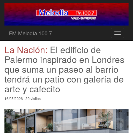
FM Melodía 100.7…
Toggle
navigati
La Nación:
El edificio de
Palermo inspirado en Londres
que suma un paseo al barrio
tendrá un patio con galería de
arte y cafecito
16/05/2026 | 39 visitas