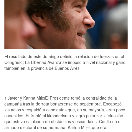
El resultado de este domingo definió la relación de fuerzas en el
Congreso; La Libertad Avanza se impuso a nivel nacional y ganó
también en la provincia de Buenos Aires
1 Javier y Karina MileiEl Presidente tomó la centralidad de la campaña tras la derrota bonaerense de septiembre. Encabezó los actos y respaldó a candidatos que, en su mayoría, eran poco conocidos. Enfrentó al kirchnerismo y logró polarizar la elección, que estuvo salpicada de obstáculos y escándalos. Confió en el armado electoral de su hermana, Karina Milei, que era duramente cuestionada. El resultado fue mejor de lo esperado.2 Diego Santilli“Escalar el Everest con musculosa”, fue la figura elegida para describir su campaña. Tenía motivos. Debió reemplazar a último momento a José Luis Espert, que tuvo que bajarse en medio de un escándalo por su vínculo con un empresario acusado de narcotráfico. Su cara no llegó a imprimirse en las boletas y debía revertir la derrota de septiembre.3 Patricia BullrichLa candidata imaginaba un resultado menor. Mauricio Macri y Jorge Macri habían retaceado su apoyo. La ministra de Seguridad ocupó el espacio central y logró recuperar los niveles de votación del mejor momento del macrismo en la ciudad de Buenos Aires. Deja el gabinete para ser protagonista del Senado.4 Gerardo ZamoraLogró imponer a su delfín Elías Miguel Suárez como nuevo gobernador. Consiguió una diferencia histórica y dejó muy atrás a las fuerzas opositoras. Por primera vez en 20 años no gobernará Zamora, pero el caudillo de Santiago del Estero sostiene un sistema que revalidó con comodidad su poder.Gracias. Nos comprometemos a honrar este apoyo con humildad y trabajo. Gracias también Presidente @JMilei por marcar el rumbo. VLLC! pic.twitter.com/tOTdtyVzIp— Fede Sturzenegger (@fedesturze) October 27, 2025El secretario del Tesoro de Estados Unidos, Scott Bessent, felicitó este lunes al presidente Javier Milei y a La Libertad Avanza (LLA) por el resultado obtenido en las elecciones legislativas, en las que el oficialismo se impuso por un 40,7% a nivel nacional. “Felicitaciones al presidente Javier Milei por el muy exitoso resultado de las elecciones de medio término”, introdujo en una publicación en X, y añadió: “Tiene un mandato renovado para el cambio”.En su mensaje, el funcionario norteamericano destacó la relación entre ambos países y subrayó la importancia estratégica de la Argentina en la región. “La Argentina es un aliado vital en América Latina. Este resultado es un claro ejemplo de que la política de la Administración Trump de ‘Paz a través de la fortaleza económica’ está funcionando”, expresó.Congratulations to President @JMilei on La Libertad Avanza's very successful midterm election. President Milei has a renewed mandate for change.Argentina is a vital ally in Latin America. These results are a clear example that the Trump Administration policy of Peace through… pic.twitter.com/tjcciFSkxG— Treasury Secretary Scott Bessent (@SecScottBessent) October 27, 2025Gracias a todos los que confiaron en este cambio y mantienen firme las esperanzas a pesar del esfuerzo que realizan. Gracias a los jóvenes, que son nuestro mayor soporte. Gracias a los que fiscalizaron, su trabajo ha sido fundamental.Gracias a todos los candidatos. Gracias…— totocaputo (@LuisCaputoAR) October 27, 2025Javier Milei utilizó la victoria aplastante, por encima de las expectativas, de La Libertad Avanza (LLA) en las elecciones legislativas para revalorizar el “triángulo de hierro”, que imperó en el funcionamiento de la cúpula del poder desde diciembre de 2023 y que había quedado desgastado por las diferencias metodológicas entre Santiago Caputo y la hermana del Presidente, Karina Milei.Cuando se subió al escenario montado en el Hotel Libertador, el búnker de los libertarios, el jefe del Estado envió un mensaje conciliador y ratificó la continuidad de su mesa chica para la toma de decisiones: “Como no podía ser de otra manera, a los dos colosos que han sido los arquitectos de este milagro, Santiago Caputo y Karina Milei. Muchas gracias”, enfatizó.Entre los habitantes más poderosos de la Casa Rosada interpretaron el gesto una señal nítida de que Milei buscó hacer equilibrio y mediar en la puja interna entre “celestiales” y “territoriales” al poner en el mismo lugar a su principal consejero y a la secretaria general de la Presidencia, titular de LLA y la encargada del armado partidario. “Queda claro que se fortalece el triángulo de hierro”, deslizó uno de los asesores del Gobierno.El resultado de las elecciones legislativas a nivel nacional tiñó el premarket de verde. El panel de las principales empresas que cotizan en Wall Street amanece este lunes cuesta arriba.En la Bolsa de Nueva York, el humor de los inversores ya se observa en la previa de la apertura formal de los mercados. Los papeles de BBVA suben 30%, mientras que Banco Supervielle trepa 33,4%, el Grupo Financiero Galicia escala 27% y Banco Macro, 30,4%.Tras el testeo electoral del Gobierno, las acciones de las compañías energéticas también transitaron el lunes en subida. Los ADR de Edenor cotizan un alza del 23%; Pampa Energía (+20,7%), YPF (+22,4%) y Central Puerto (+16,3%).Irsa sube un 16% en la Bolsa de Nueva York, mientras que Loma Negra repunta un 19,8%. Mercado Libre (MELI), que se ve menos afectada por los vaivenes locales debido a su operatoria regional -su principal negocio está en Brasil-, sube 6,7%.Transportadora de Gas del Sur, en tanto, marca un leve retroceso de 0,9%.El dólar que nunca duerme había dado señales muy claras. Cuando todo en el resultado eran rumores y especulaciones desde los distintos búnkers, la cotización cripto tomó una sugestiva senda descendente. Durante el día había estado en torno a los $1557 con un pico de $1570 al mediodía, según las principales plataformas. Ni bien cerraron las urnas: pasó primero a $1530 y luego a $1500 con una particularidad no menor: el 78% de las operaciones fueron de venta. Sólo un 22% compradores. En ese momento el impactante triunfo no figuraba en ningún pronóstico.Si bien no es representativo de la economía real, el dólar cripto suele ser el termómetro del humor de los inversores cuando el mercado está cerrado. A las 23, de hecho, había encontrado un nuevo piso en $ 1440. El comportamiento de ayer fue inversamente proporcional al que tuvo durante la elección de septiembre con el triunfo de Axel Kicillof, en la provincia de Buenos Aires, adonde la potencial vuelta del kirchnerismo al poder generó mayor volatilidad. Pasadas las 22 y con el resultado en mano se gritó el gol en el equipo económico. A esa altura eran furor en las redes sociales los memes que hacían referencia al Secretario del Tesoro de los Estados Unidos, Scott Bessent, con la frase de “el que apuesta al peso, gana”. Ingenio argentino para una noche de alto impacto.El resultado de la elección legislativa nacional dejó golpeados a los candidatos de Fuerza Patria, que en la mayoría de los distritos sufrieron derrotas con listas encabezadas por dirigentes alineados con Cristina Kirchner. La sorpresiva caída peronista en la provincia de Buenos Aires, además, dejó en evidencia la interna entre cristinistas y leales a Axel Kicillof, con reproches hacia el gobernador por haber aplicado la estrategia de desdoblamiento electoral en el territorio bonaerense.La tropa cristinista tenía en Buenos Aires la apuesta principal, con la lista encabezada por Jorge Taiana. Con el avance de los resultados, y a a pesar de la presencia de Máximo Kirchner junto a Kicillof en el búnker peronista instalado en la ciudad de La Plata, arreciaron los reproches al mandatario provincial. En el camporismo consideraron que su desdoblamiento electoral (en la provincia de Buenos Aires se votó el 7 de septiembre) resultó perjudicial para la batalla electoral nacional. En los comicios bonaerenses, el peronismo se había impuesto con amplitud a La Libertad Avanza, pero ayer el escenario se dio vuelta y dejó al descubierto otra vez las internas del peronismo, que habían quedado en segundo plano durante la campaña electoral.Leé la nota completa acáMauricio Macri felicitó al presidente Javier Milei y a su partido, La Libertad Avanza (LLA), por la victoria en estas elecciones legislativas. El expresidente y líder de Pro, que recompuso su vínculo y fue en alianza con el oficialismo en Capital Federal y provincia de Buenos Aires, pidió no dejar pasar esta “oportunidad”.“Este resultado electoral sobresaliente renueva las esperanzas en nuestro país”, sostuvo en su cuenta de X. Además, propuso avanzar con las “transformaciones pendientes” aprovechando el apoyo conseguido en las urnas.Leé la nota completa acáJavier Milei tuvo razón. Él, su Gobierno y su espacio político llegaron en pie a la elección de medio término, después de infinidad de tropezones, y salieron con la cabeza mucho más en alto de lo que nadie imaginaba.La estrategia de polarizar al extremo e instalar la probabilidad de un resultado más exiguo o hasta de derrota para el oficialismo y, por ende, un eventual regreso del kirchnerismo, funcionó a pleno. Al final fue todo ganancia y con un rendimiento excepcional. Batacazo violeta.Leé la nota completa acáLos batacazos electorales de La Libertad Avanza en los principales distritos del país moldearán una Cámara de Diputados muy distinta a la actual. Contrario a todas las previsiones, el oficialismo, hoy en minoría, podría convertirse en la primera fuerza del cuerpo junto a sus socios de Pro y de la UCR a partir del 10 de diciembre próximo. Un resultado que ni siquiera los libertarios más optimistas aventuraban y que se explica, en buena parte, por el fracaso de Provincias Unidas en quebrar la polarización entre LLA y el kirchnerismo.El triunfo fue tal que la tropa violeta más que duplicará su representación con la próxima renovación parlamentaria (tendrá 80 bancas propias), aunque no alcanzará por sí sola el tercio del cuerpo (86 legisladores) que necesita para blindar los vetos presidenciales a las leyes opositoras. Solo llegará a ese tercio –y lo excederá ampliamente- con sus aliados electorales de Pro y de la UCR, cuyos bloques quedarán más reducidos pero entre las dos aportarán una treintena d