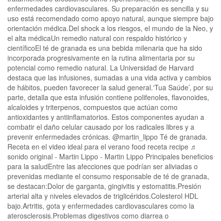
enfermedades cardiovasculares. Su preparación es sencilla y su
uso está recomendado como apoyo natural, aunque siempre bajo
orientación médica.Del shock a los riesgos, el mundo de la Neo, y
el alta médicaUn remedio natural con respaldo histórico y
científicoEl té de granada es una bebida milenaria que ha sido
incorporada progresivamente en la rutina alimentaria por su
potencial como remedio natural. La Universidad de Harvard
destaca que las infusiones, sumadas a una vida activa y cambios
de hábitos, pueden favorecer la salud general.‘Tua Saúde’, por su
parte, detalla que esta infusión contiene polifenoles, flavonoides,
alcaloides y triterpenos, compuestos que actúan como
antioxidantes y antiinflamatorios. Estos componentes ayudan a
combatir el daño celular causado por los radicales libres y a
prevenir enfermedades crónicas. @martin_lippo Té de granada.
Receta en el video ideal para el verano food receta recipe ♬
sonido original - Martin Lippo - Martin Lippo Principales beneficios
para la saludEntre las afecciones que podrían ser aliviadas o
prevenidas mediante el consumo responsable de té de granada,
se destacan:Dolor de garganta, gingivitis y estomatitis.Presión
arterial alta y niveles elevados de triglicéridos.Colesterol HDL
bajo.Artritis, gota y enfermedades cardiovasculares como la
aterosclerosis.Problemas digestivos como diarrea o