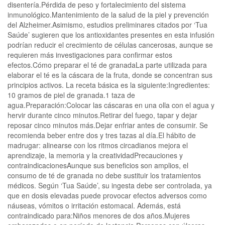
disentería.Pérdida de peso y fortalecimiento del sistema
inmunológico.Mantenimiento de la salud de la piel y prevención
del Alzheimer.Asimismo, estudios preliminares citados por ‘Tua
Saúde’ sugieren que los antioxidantes presentes en esta infusión
podrían reducir el crecimiento de células cancerosas, aunque se
requieren más investigaciones para confirmar estos
efectos.Cómo preparar el té de granadaLa parte utilizada para
elaborar el té es la cáscara de la fruta, donde se concentran sus
principios activos. La receta básica es la siguiente:Ingredientes:
10 gramos de piel de granada.1 taza de
agua.Preparación:Colocar las cáscaras en una olla con el agua y
hervir durante cinco minutos.Retirar del fuego, tapar y dejar
reposar cinco minutos más.Dejar enfriar antes de consumir. Se
recomienda beber entre dos y tres tazas al día.El hábito de
madrugar: alinearse con los ritmos circadianos mejora el
aprendizaje, la memoria y la creatividadPrecauciones y
contraindicacionesAunque sus beneficios son amplios, el
consumo de té de granada no debe sustituir los tratamientos
médicos. Según ‘Tua Saúde’, su ingesta debe ser controlada, ya
que en dosis elevadas puede provocar efectos adversos como
náuseas, vómitos o irritación estomacal. Además, está
contraindicado para:Niños menores de dos años.Mujeres