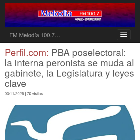
FM Melodía 100.7…
Toggle
navigati
Perfil.com:
PBA poselectoral:
la interna peronista se muda al
gabinete, la Legislatura y leyes
clave
03/11/2025 | 70 visitas