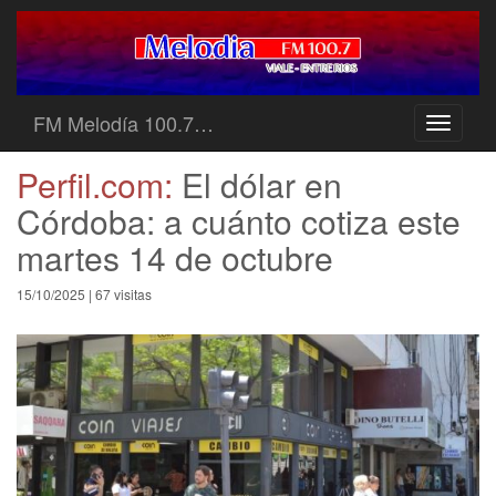
FM Melodía 100.7…
Toggle
navigati
Perfil.com:
El dólar en
Córdoba: a cuánto cotiza este
martes 14 de octubre
15/10/2025 | 67 visitas