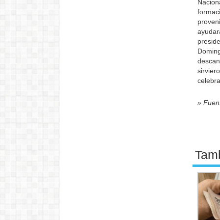
Naciona
formac
proven
ayudar
presid
Doming
descan
sirvie
celebra
» Fuen
Tamb