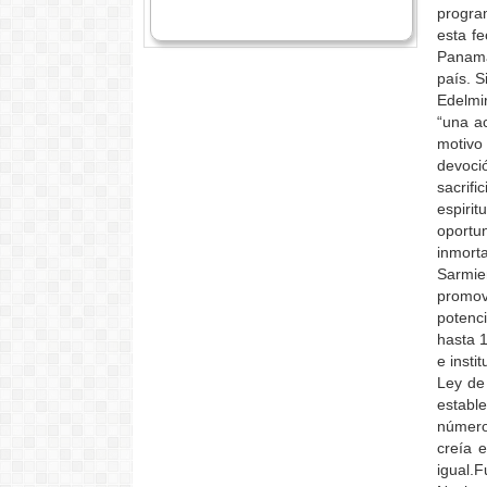
progra
esta f
Panamá
país. S
Edelmi
“una ac
motivo
devoci
sacrif
espiri
oportun
inmor
Sarmie
promov
potenc
hasta 
e insti
Ley de
estable
número
creía 
igual.F