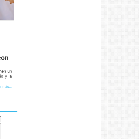
con
enen un
ño y la
r más...