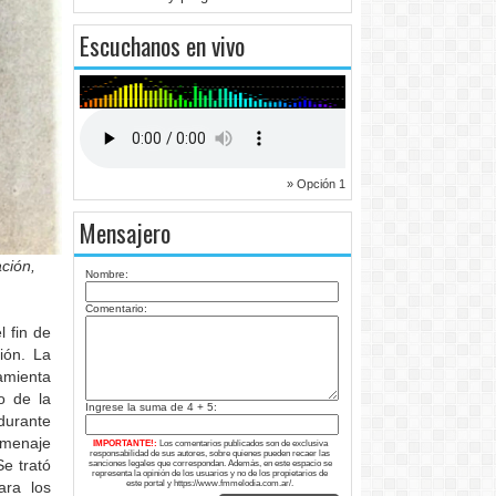
Escuchanos en vivo
» Opción 1
Mensajero
ción,
Nombre:
Comentario:
 fin de
ión. La
amienta
o de la
Ingrese la suma de 4 + 5:
durante
omenaje
IMPORTANTE!:
Los comentarios publicados son de exclusiva
responsabilidad de sus autores, sobre quienes pueden recaer las
e trató
sanciones legales que correspondan. Además, en este espacio se
representa la opinión de los usuarios y no de los propietarios de
este portal y https://www.fmmelodia.com.ar/.
ara los