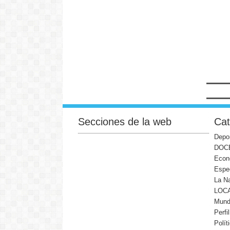
Secciones de la web
Cat
Depo
DOC
Econ
Espe
La N
LOC
Mun
Perfi
Polít