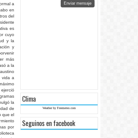
Enviar mensaje
ormal a
cabo en
ros del
esidente
tiva es
por cuyo
ud y la
ación y
orvenir
ser más
asó a la
ustino
 vida a
 máximo
ejerció
Clima
ogramas
mulgó la
idad de
Weather by Freemeteo.com
ó que el
Seguinos en facebook
rmiento
nas por
blioteca