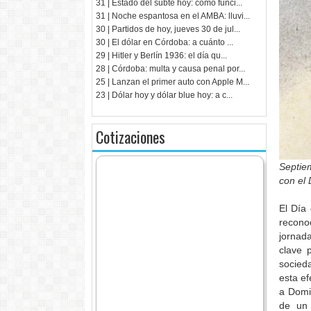
31 | Estado del subte hoy: cómo funci...
31 | Noche espantosa en el AMBA: lluvi...
30 | Partidos de hoy, jueves 30 de jul...
30 | El dólar en Córdoba: a cuánto ...
29 | Hitler y Berlín 1936: el día qu...
28 | Córdoba: multa y causa penal por...
25 | Lanzan el primer auto con Apple M...
23 | Dólar hoy y dólar blue hoy: a c...
Cotizaciones
Septie
con el 
El Día
recono
jornad
clave 
socied
esta e
a Domi
de un 