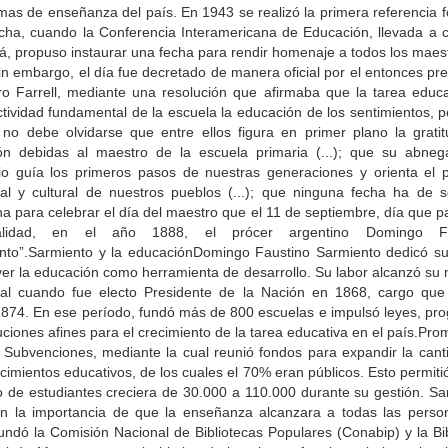
mas de enseñanza del país. En 1943 se realizó la primera referencia f
echa, cuando la Conferencia Interamericana de Educación, llevada a 
, propuso instaurar una fecha para rendir homenaje a todos los maest
in embargo, el día fue decretado de manera oficial por el entonces pr
ro Farrell, mediante una resolución que afirmaba que la tarea educa
tividad fundamental de la escuela la educación de los sentimientos, 
 no debe olvidarse que entre ellos figura en primer plano la gratit
ón debidas al maestro de la escuela primaria (...); que su abneg
icio guía los primeros pasos de nuestras generaciones y orienta el p
tual y cultural de nuestros pueblos (...); que ninguna fecha ha de 
a para celebrar el día del maestro que el 11 de septiembre, día que p
talidad, en el año 1888, el prócer argentino Domingo Fa
nto”.Sarmiento y la educaciónDomingo Faustino Sarmiento dedicó su
er la educación como herramienta de desarrollo. Su labor alcanzó su
ial cuando fue electo Presidente de la Nación en 1868, cargo que 
1874. En ese período, fundó más de 800 escuelas e impulsó leyes, pr
tuciones afines para el crecimiento de la tarea educativa en el país.Pro
 Subvenciones, mediante la cual reunió fondos para expandir la cant
cimientos educativos, de los cuales el 70% eran públicos. Esto permiti
 de estudiantes creciera de 30.000 a 110.000 durante su gestión. Sa
en la importancia de que la enseñanza alcanzara a todas las perso
undó la Comisión Nacional de Bibliotecas Populares (Conabip) y la Bi