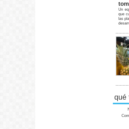
tom
Un equ
que cu
las pl
desarr
qué 
Come