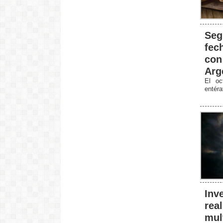
Seg
fec
con
Arg
El oc
entér
Inv
rea
mul