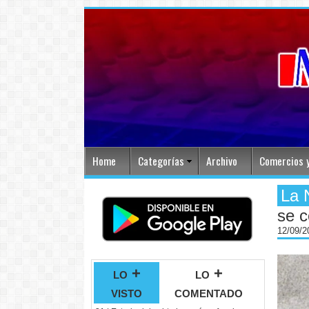
Home
Categorías
Archivo
Comercios y
La 
se c
12/09/
lo +
lo +
visto
comentado