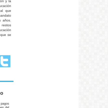
ión y la
ucación
ual que
mandato
s años.
 restos
ucación
 que se
to
e pagos
mes del