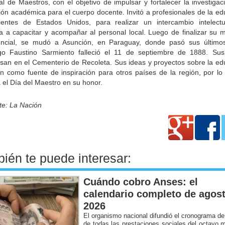
l de Maestros, con el objetivo de impulsar y fortalecer la investigac
ión académica para el cuerpo docente. Invitó a profesionales de la ed
ientes de Estados Unidos, para realizar un intercambio intelect
a a capacitar y acompañar al personal local. Luego de finalizar su 
encial, se mudó a Asunción, en Paraguay, donde pasó sus último
o Faustino Sarmiento falleció el 11 de septiembre de 1888. Sus
san en el Cementerio de Recoleta. Sus ideas y proyectos sobre la ed
ron como fuente de inspiración para otros países de la región, por lo
 el Día del Maestro en su honor.
te: La Nación
ién te puede interesar:
Cuándo cobro Anses: el
calendario completo de agos
2026
El organismo nacional difundió el cronograma d
de todas las prestaciones sociales del octavo 