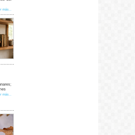
r más...
unares;
 mes
r más...