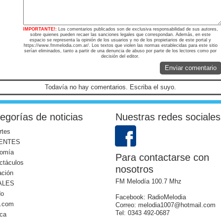
IMPORTANTE!:
Los comentarios publicados son de exclusiva responsabilidad de sus autores,
sobre quienes pueden recaer las sanciones legales que correspondan. Además, en este
espacio se representa la opinión de los usuarios y no de los propietarios de este portal y
https://www.fmmelodia.com.ar/. Los textos que violen las normas establecidas para este sitio
serían eliminados, tanto a partir de una denuncia de abuso por parte de los lectores como por
decisión del editor.
Enviar comentario
Todavía no hay comentarios. Escriba el suyo.
egorías de noticias
Nuestras redes sociales
rtes
ENTES
omía
Para contactarse con
ctáculos
nosotros
ación
FM Melodía 100.7 Mhz
ALES
do
Facebook: RadioMelodia
l.com
Correo: melodia1007@hotmail.com
Tel: 0343 492-0687
ica