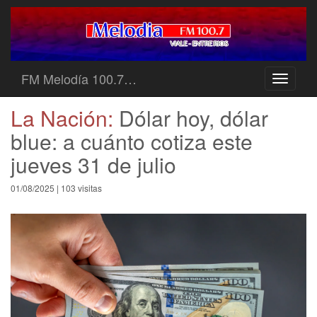
FM Melodía 100.7…
Toggle
navigati
La Nación:
Dólar hoy, dólar
blue: a cuánto cotiza este
jueves 31 de julio
01/08/2025 | 103 visitas