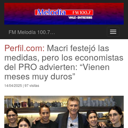
FM Melodía 100.7…
Toggle
navigati
Perfil.com:
Macri festejó las
medidas, pero los economistas
del PRO advierten: “Vienen
meses muy duros”
14/04/2025 | 97 visitas