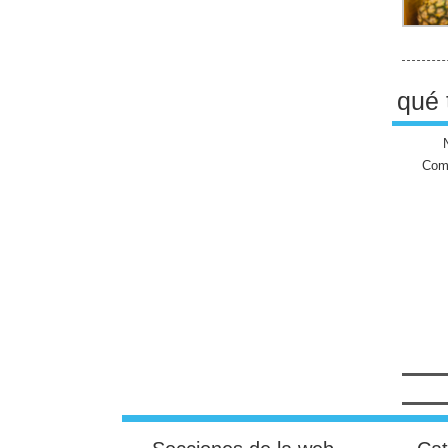
qué 
Come