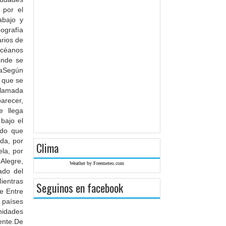
 por el
abajo y
ografía
arios de
océanos
onde se
saSegún
n que se
llamada
arecer,
e llega
bajo el
ado que
da, por
Clima
la, por
 Alegre,
Weather by Freemeteo.com
ado del
ientras
Seguinos en facebook
de Entre
 países
nidades
ente.De