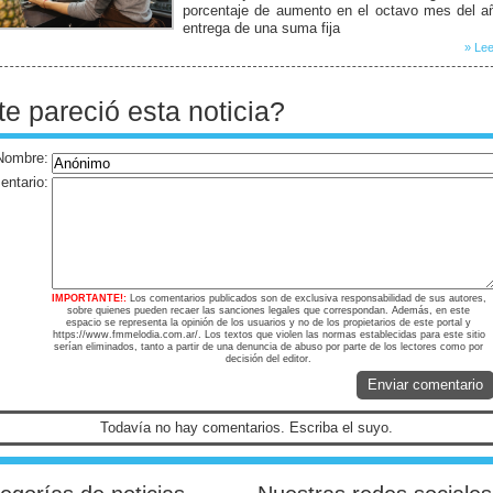
porcentaje de aumento en el octavo mes del a
entrega de una suma fija
» Lee
te pareció esta noticia?
Nombre:
ntario:
IMPORTANTE!:
Los comentarios publicados son de exclusiva responsabilidad de sus autores,
sobre quienes pueden recaer las sanciones legales que correspondan. Además, en este
espacio se representa la opinión de los usuarios y no de los propietarios de este portal y
https://www.fmmelodia.com.ar/. Los textos que violen las normas establecidas para este sitio
serían eliminados, tanto a partir de una denuncia de abuso por parte de los lectores como por
decisión del editor.
Enviar comentario
Todavía no hay comentarios. Escriba el suyo.