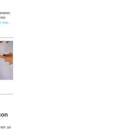
unares;
 mes
r más...
con
enen un