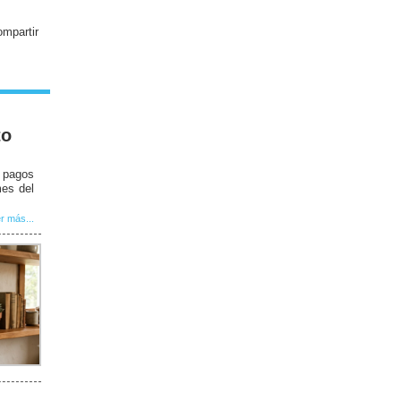
to
e pagos
mes del
r más...