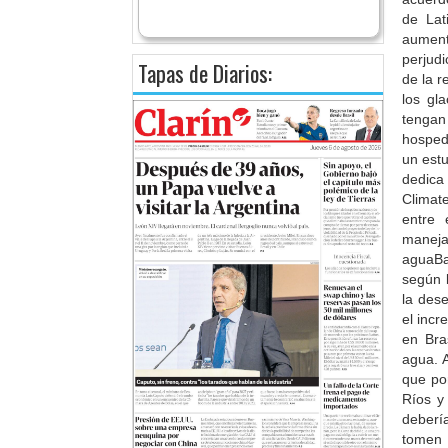
de Lat
aument
perjud
Tapas de Diarios:
de la r
los gl
tengan
hosped
un estu
dedica
Climat
entre 
maneja
aguaBa
según 
la des
el incr
en Bra
agua. 
que por
Ríos y
deberí
tomen 