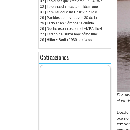
37 | Los autos que crecieron un 340% e...
33 | Los especialistas coinciden: qué...
31 | Familiar del cura Cruz Viale lo d...
29 | Partidos de hoy, jueves 30 de jul...
29 | El dólar en Córdoba: a cuánto ...
29 | Noche espantosa en el AMBA: lluvi...
27 | Estado del subte hoy: cómo funci...
26 | Hitler y Berlín 1936: el día qu...
Cotizaciones
El aume
ciudade
Desde 
ocasio
temper
acuerd