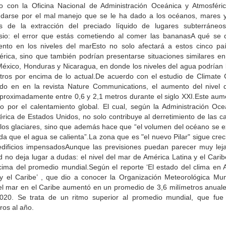
o con la Oficina Nacional de Administración Oceánica y Atmosféric
 darse por el mal manejo que se le ha dado a los océanos, mares y
 de la extracción del preciado líquido de lugares subterráneo
io: el error que estás cometiendo al comer las bananasA qué se 
ento en los niveles del marEsto no solo afectará a estos cinco pa
rica, sino que también podrían presentarse situaciones similares en
éxico, Honduras y Nicaragua, en donde los niveles del agua podrían l
tros por encima de lo actual.De acuerdo con el estudio de Climate C
ado en en la revista Nature Communications, el aumento del nivel 
aproximadamente entre 0,6 y 2,1 metros durante el siglo XXI.Este aum
o por el calentamiento global. El cual, según la Administración Oce
érica de Estados Unidos, no solo contribuye al derretimiento de las c
y los glaciares, sino que además hace que “el volumen del océano se 
a que el agua se calienta”.La zona que es "el nuevo Pilar" sigue cre
dificios impensadosAunque las previsiones puedan parecer muy leja
d no deja lugar a dudas: el nivel del mar de América Latina y el Cari
cima del promedio mundial.Según el reporte ‘El estado del clima en 
 y el Caribe’ , que dio a conocer la Organización Meteorológica Mund
del mar en el Caribe aumentó en un promedio de 3,6 milímetros anuale
020. Se trata de un ritmo superior al promedio mundial, que fue
ros al año.