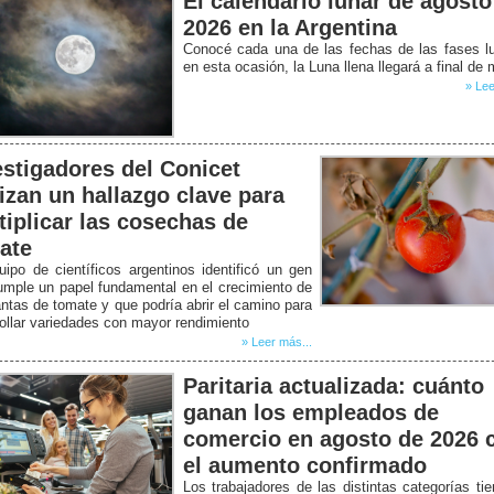
El calendario lunar de agosto
2026 en la Argentina
Conocé cada una de las fechas de las fases l
en esta ocasión, la Luna llena llegará a final de
» Lee
estigadores del Conicet
lizan un hallazgo clave para
tiplicar las cosechas de
ate
ipo de científicos argentinos identificó un gen
mple un papel fundamental en el crecimiento de
antas de tomate y que podría abrir el camino para
ollar variedades con mayor rendimiento
» Leer más...
Paritaria actualizada: cuánto
ganan los empleados de
comercio en agosto de 2026 
el aumento confirmado
Los trabajadores de las distintas categorías ti