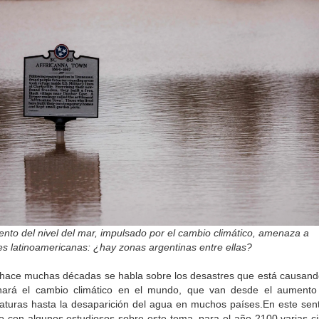
nto del nivel del mar, impulsado por el cambio climático, amenaza a
s latinoamericanas: ¿hay zonas argentinas entre ellas?
hace muchas décadas se habla sobre los desastres que está causand
nará el cambio climático en el mundo, que van desde el aumento
aturas hasta la desaparición del agua en muchos países.En este sent
o con algunos estudiosos sobre este tema, para el año 2100 varias c