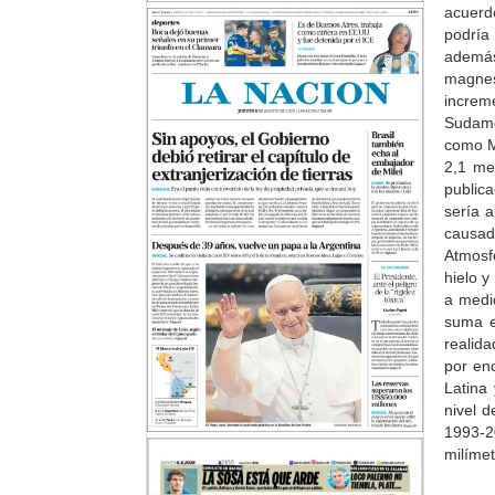
acuerd
podría
además
magnes
increm
Sudamé
como M
2,1 me
public
sería 
causad
Atmosf
hielo 
a medid
suma e
realida
por en
Latina
nivel 
1993-2
milímet