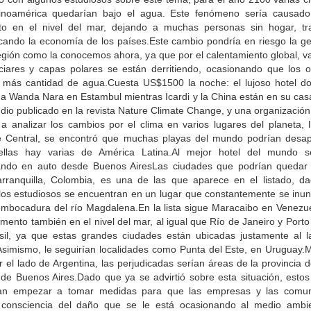
inoamérica quedarían bajo el agua. Este fenómeno sería causado
o en el nivel del mar, dejando a muchas personas sin hogar, tr
icando la economía de los países.Este cambio pondría en riesgo la ge
egión como la conocemos ahora, ya que por el calentamiento global, v
aciares y capas polares se están derritiendo, ocasionando que los 
 más cantidad de agua.Cuesta US$1500 la noche: el lujoso hotel d
a Wanda Nara en Estambul mientras Icardi y la China están en su ca
dio publicado en la revista Nature Climate Change, y una organizació
 a analizar los cambios por el clima en varios lugares del planeta, 
e Central, se encontró que muchas playas del mundo podrían desap
ellas hay varias de América Latina.Al mejor hotel del mundo s
ndo en auto desde Buenos AiresLas ciudades que podrían quedar 
rranquilla, Colombia, es una de las que aparece en el listado, d
los estudiosos se encuentran en un lugar que constantemente se inun
embocadura del río Magdalena.En la lista sigue Maracaibo en Venezue
emento también en el nivel del mar, al igual que Río de Janeiro y Porto
sil, ya que estas grandes ciudades están ubicadas justamente al l
Asimismo, le seguirían localidades como Punta del Este, en Uruguay.M
 el lado de Argentina, las perjudicadas serían áreas de la provincia 
 de Buenos Aires.Dado que ya se advirtió sobre esta situación, estos
an empezar a tomar medidas para que las empresas y las comu
consciencia del daño que se le está ocasionando al medio ambi