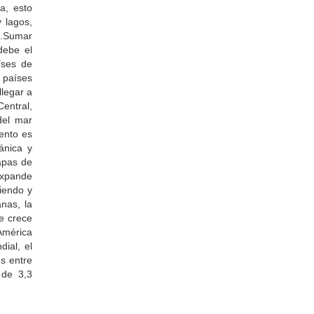
a, esto
 lagos,
s.Sumar
debe el
íses de
 países
legar a
entral,
del mar
ento es
ánica y
apas de
expande
ciendo y
nas, la
be crece
América
ial, el
s entre
 de 3,3