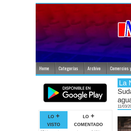
Home
Categorías
Archivo
Comercios y
La 
Suda
agu
11/03/
lo +
lo +
visto
comentado