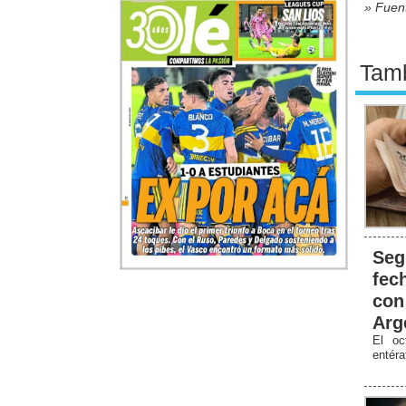
» Fuen
Tamb
Seg
fec
con
Arg
El oc
entér