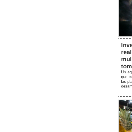
Inv
rea
mul
tom
Un equ
que cu
las pl
desarr