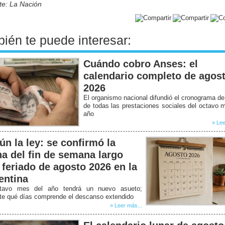
te: La Nación
ién te puede interesar:
Cuándo cobro Anses: el
calendario completo de agos
2026
El organismo nacional difundió el cronograma d
de todas las prestaciones sociales del octavo 
año
» Lee
ún la ley: se confirmó la
ha del fin de semana largo
 feriado de agosto 2026 en la
entina
tavo mes del año tendrá un nuevo asueto;
ate qué días comprende el descanso extendido
» Leer más...