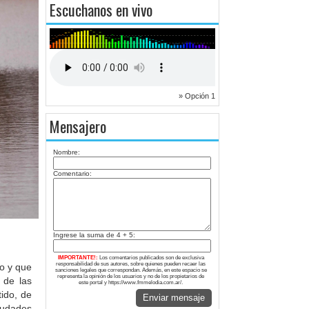
Escuchanos en vivo
» Opción 1
Mensajero
Nombre:
Comentario:
Ingrese la suma de 4 + 5:
IMPORTANTE!:
Los comentarios publicados son de exclusiva
responsabilidad de sus autores, sobre quienes pueden recaer las
o y que
sanciones legales que correspondan. Además, en este espacio se
representa la opinión de los usuarios y no de los propietarios de
 de las
este portal y https://www.fmmelodia.com.ar/.
ido, de
Enviar mensaje
iudades